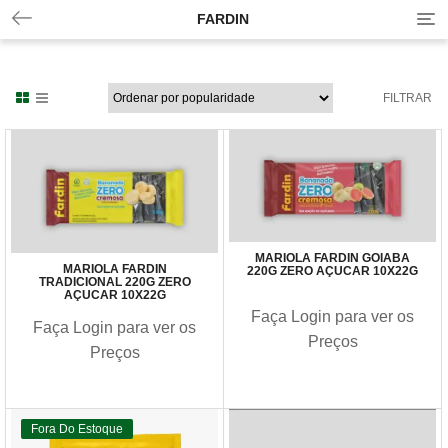
FARDIN
T
o
g
g
l
FILTRAR
e
n
a
v
i
g
a
t
MARIOLA FARDIN GOIABA
i
MARIOLA FARDIN
220G ZERO AÇUCAR 10X22G
TRADICIONAL 220G ZERO
o
AÇUCAR 10X22G
n
Faça Login para ver os
Faça Login para ver os
Preços
Preços
Fora Do Estoque