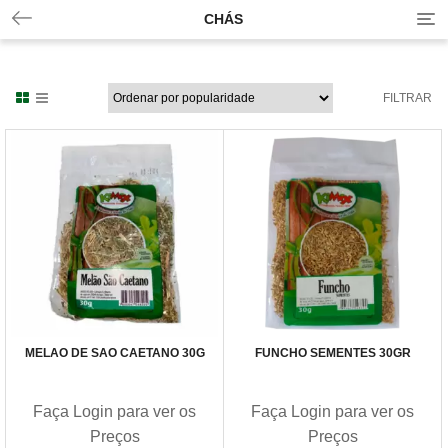
CHÁS
T
o
g
g
l
FILTRAR
e
n
a
v
i
g
a
t
i
o
n
MELÃO DE SÃO CAETANO 30G
FUNCHO SEMENTES 30GR
Faça Login para ver os
Faça Login para ver os
Preços
Preços