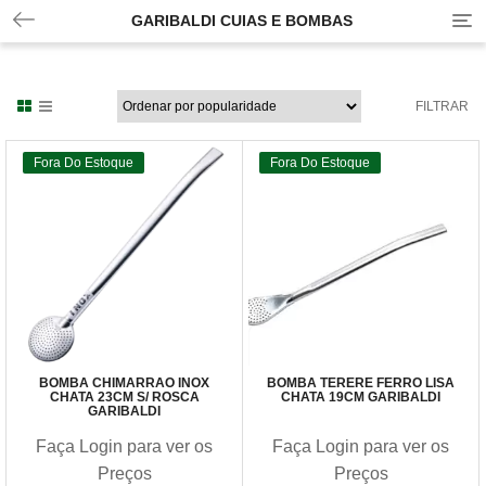
GARIBALDI CUIAS E BOMBAS
T
o
g
g
l
FILTRAR
e
n
Fora Do Estoque
Fora Do Estoque
a
v
i
g
a
t
i
o
n
BOMBA CHIMARRÃO INOX
BOMBA TERERÊ FERRO LISA
CHATA 23CM S/ ROSCA
CHATA 19CM GARIBALDI
GARIBALDI
Faça Login para ver os
Faça Login para ver os
Preços
Preços