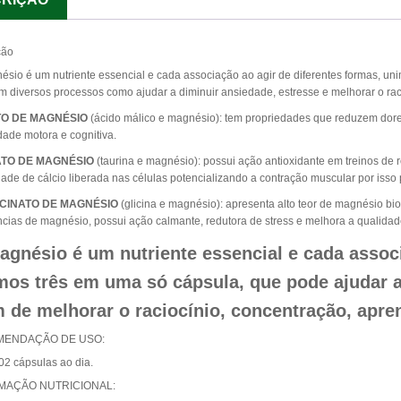
ção
ésio é um nutriente essencial e cada associação ao agir de diferentes formas, 
m diversos processos como ajudar a diminuir ansiedade, estresse e melhorar o ra
O DE MAGNÉSIO
(ácido málico e magnésio): tem propriedades que reduzem dores
ade motora e cognitiva.
TO DE MAGNÉSIO
(taurina e magnésio): possui ação antioxidante em treinos de r
ade de cálcio liberada nas células potencializando a contração muscular por isso
ICINATO DE MAGNÉSIO
(glicina e magnésio): apresenta alto teor de magnésio bio
ncias de magnésio, possui ação calmante, redutora de stress e melhora a qualidad
gnésio é um nutriente essencial e cada associ
os três em uma só cápsula, que pode ajudar a
 de melhorar o raciocínio, concentração, apr
ENDAÇÃO DE USO:
 02 cápsulas ao dia.
MAÇÃO NUTRICIONAL: