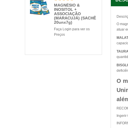
MAGNÉSIO &
INOSITOL +
ASSOCIAÇÃO
Descri
(MARACUJÁ) (SACHÊ
20unx7g)
O magn
Faça Login para ver os
atuar e
Preços
MALAT
capacid
TAURA
quantid
BISGL
deficiê
O ma
Unim
além
RECOM
Ingerir
INFOR